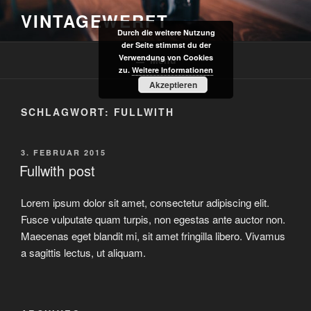
Zum
VINTAGEWERFT
Inhalt
Durch die weitere Nutzung
springen
der Seite stimmst du der
Verwendung von Cookies
Menü
zu.
Weitere Informationen
Akzeptieren
SCHLAGWORT:
FULLWITH
VERÖFFENTLICHT
3. FEBRUAR 2015
AM
Fullwith post
Lorem ipsum dolor sit amet, consectetur adipiscing elit.
Fusce vulputate quam turpis, non egestas ante auctor non.
Maecenas eget blandit mi, sit amet fringilla libero. Vivamus
a sagittis lectus, ut aliquam.