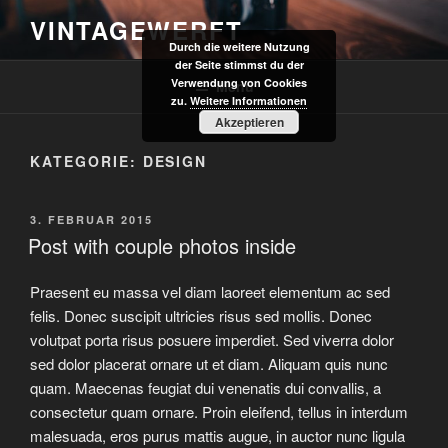
Zum
VINTAGEWERFT
Inhalt
Durch die weitere Nutzung
springen
der Seite stimmst du der
Verwendung von Cookies
Menü
zu.
Weitere Informationen
Akzeptieren
KATEGORIE:
DESIGN
VERÖFFENTLICHT
3. FEBRUAR 2015
AM
Post with couple photos inside
Praesent eu massa vel diam laoreet elementum ac sed
felis. Donec suscipit ultricies risus sed mollis. Donec
volutpat porta risus posuere imperdiet. Sed viverra dolor
sed dolor placerat ornare ut et diam. Aliquam quis nunc
quam. Maecenas feugiat dui venenatis dui convallis, a
consectetur quam ornare. Proin eleifend, tellus in interdum
malesuada, eros purus mattis augue, in auctor nunc ligula